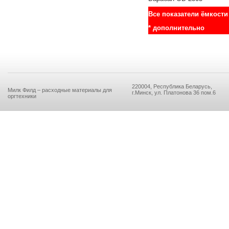
Все показатели ёмкости
* дополнительно
220004, Республика Беларусь,
Милк Филд – расходные материалы для
г.Минск, ул. Платонова 36 пом.6
оргтехники