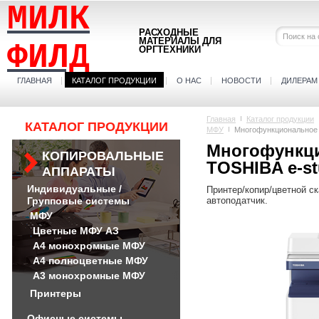
МИЛК
РАСХОДНЫЕ
МАТЕРИАЛЫ ДЛЯ
ФИЛД
ОРГТЕХНИКИ
ГЛАВНАЯ
КАТАЛОГ ПРОДУКЦИИ
О НАС
НОВОСТИ
ДИЛЕРАМ
Главная
Каталог продукции
КАТАЛОГ ПРОДУКЦИИ
МФУ
Многофункциональное 
Многофункци
КОПИРОВАЛЬНЫЕ
TOSHIBA e-s
АППАРАТЫ
Индивидуальные /
Принтер/копир/цветной ска
Групповые системы
автоподатчик.
МФУ
Цветные МФУ АЗ
А4 монохромные МФУ
А4 полноцветные МФУ
А3 монохромные МФУ
Принтеры
Офисные системы