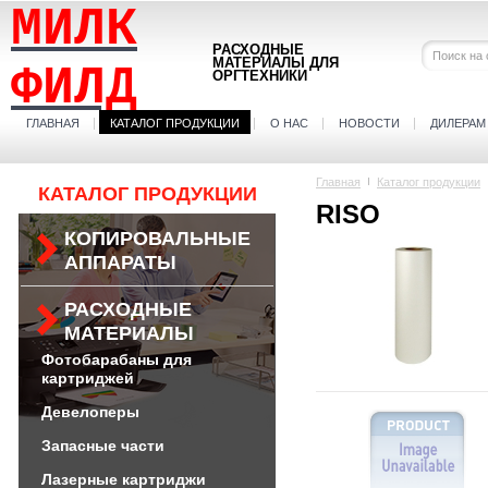
МИЛК
РАСХОДНЫЕ
МАТЕРИАЛЫ ДЛЯ
ФИЛД
ОРГТЕХНИКИ
ГЛАВНАЯ
КАТАЛОГ ПРОДУКЦИИ
О НАС
НОВОСТИ
ДИЛЕРАМ
Главная
Каталог продукции
КАТАЛОГ ПРОДУКЦИИ
RISO
КОПИРОВАЛЬНЫЕ
АППАРАТЫ
РАСХОДНЫЕ
МАТЕРИАЛЫ
Фотобарабаны для
картриджей
Девелоперы
Запасные части
Лазерные картриджи