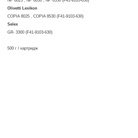
NP 6025 , NP 6030 , NP 6330 (F41-9103-630)
Olivetti Lexikon
COPIA 8025 , COPIA 8530 (F41-9103-630)
Selex
GR- 3300 (F41-9103-630)
500 г / картридж