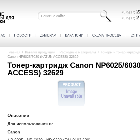
2
+375(17)
ЫЕ
2
ЛЫ ДЛЯ
+375(17)
КИ
НАС
НОВОСТИ
ДИЛЕРАМ
ВАКАНСИИ
СХЕМА ПРОЕЗДА
КОНТ
Главная
Каталог продукции
Расходные материалы
Тонеры и тонер-картрид
Canon NP6025/6030 (KATUN ACCESS) 32629
Тонер-картридж Canon NP6025/603
ACCESS) 32629
Описание
Для использования в:
Canon