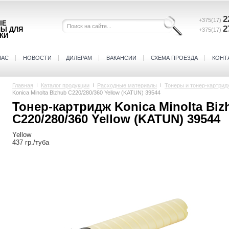
2
+375(17)
ЫЕ
2
ЛЫ ДЛЯ
+375(17)
КИ
НАС
НОВОСТИ
ДИЛЕРАМ
ВАКАНСИИ
СХЕМА ПРОЕЗДА
КОНТ
Главная
Каталог продукции
Расходные материалы
Тонеры и тонер-картрид
Konica Minolta Bizhub C220/280/360 Yellow (KATUN) 39544
Тонер-картридж Konica Minolta Biz
C220/280/360 Yellow (KATUN) 39544
Yellow
437 гр./туба