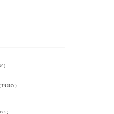
6Y )
( TN-319Y )
855 )