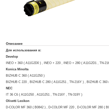
Описание
Для использования в:
Develop
INEO + 360 ( A11G2D0 ) , INEO + 220 , INEO + 280 ( A11G2D1 , TN-21
Konica Minolta
BIZHUB C 360 ( A11G250 )
BIZHUB C 220 , BIZHUB C 280 ( A11G251 , TN-216Y ) , BIZHUB C 360 
NEC
IT 36 C6 ( A11G250 , A11G251 , TN-216Y , TN-319Y )
Olivetti Lexikon
D-COLOR MF 360 ( B0842 ) , D-COLOR MF 220 , D-COLOR MF 280 ( B0