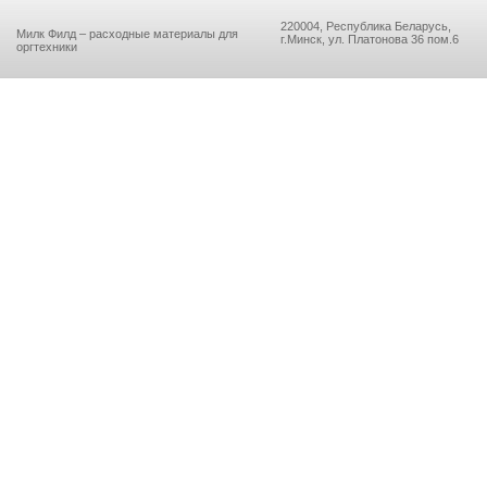
220004, Республика Беларусь,
Милк Филд – расходные материалы для
г.Минск, ул. Платонова 36 пом.6
оргтехники