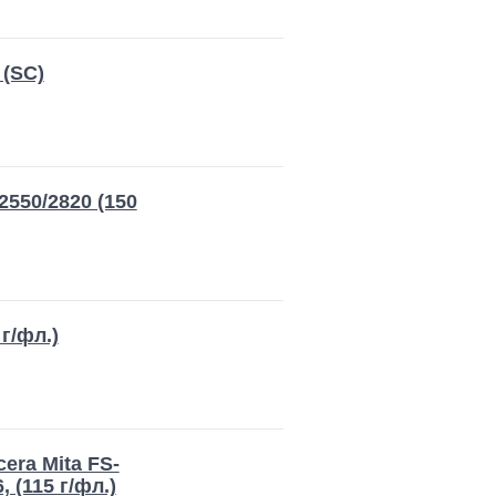
 (SC)
2550/2820 (150
г/фл.)
era Mita FS-
 (115 г/фл.)