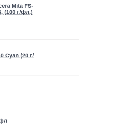
era Mita FS-
 (100 г/фл.)
0 Cyan (20 г/
/фл