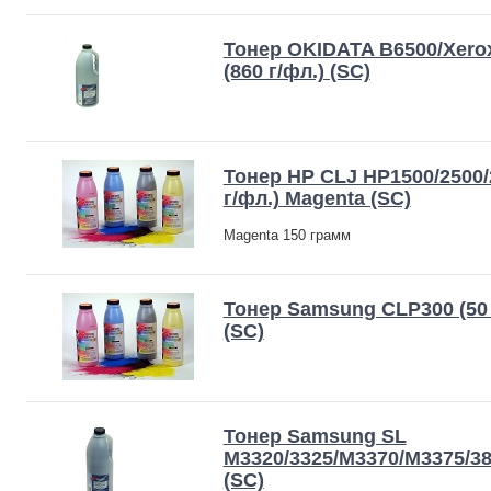
Тонер OKIDATA B6500/Xerox
(860 г/фл.) (SC)
Тонер HP CLJ HP1500/2500/
г/фл.) Magenta (SC)
Magenta 150 грамм
Тонер Samsung CLP300 (50 
(SC)
Тонер Samsung SL
M3320/3325/M3370/M3375/382
(SC)