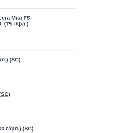
era Mita FS-
 (75 г/фл.)
л.) (SC)
(SC)
0 г/фл.) (SC)