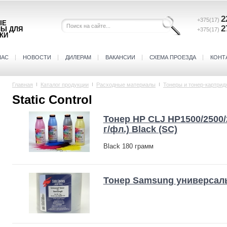
2
+375(17)
ЫЕ
2
ЛЫ ДЛЯ
+375(17)
КИ
НАС
НОВОСТИ
ДИЛЕРАМ
ВАКАНСИИ
СХЕМА ПРОЕЗДА
КОНТ
Главная
Каталог продукции
Расходные материалы
Тонеры и тонер-картрид
Static Control
Тонер HP CLJ HP1500/2500/
г/фл.) Black (SC)
Black 180 грамм
Тонер Samsung универсаль