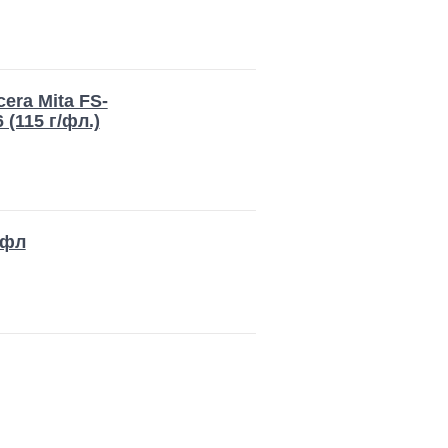
era Mita FS-
 (115 г/фл.)
/фл