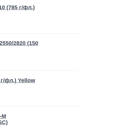
 (785 г/фл.)
2550/2820 (150
г/фл.) Yellow
-M
SC)