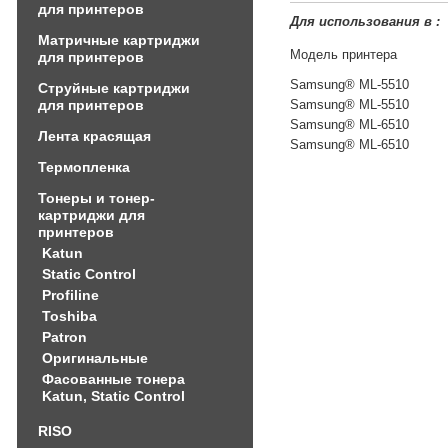
для принтеров
Для использования в :
Матричные картриджи
Модель принтера
для принтеров
Samsung® ML-5510
Струйные картриджи
для принтеров
Samsung® ML-5510
Samsung® ML-6510
Лента красящая
Samsung® ML-6510
Термопленка
Тонеры и тонер-
картриджи для
принтеров
Katun
Static Control
Profiline
Toshiba
Patron
Оригинальные
Фасованные тонера
Katun, Static Control
RISO