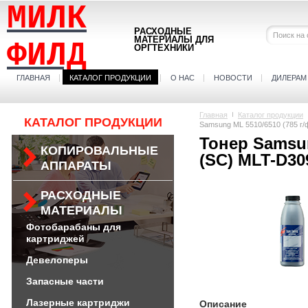
МИЛК
РАСХОДНЫЕ
МАТЕРИАЛЫ ДЛЯ
ФИЛД
ОРГТЕХНИКИ
ГЛАВНАЯ
КАТАЛОГ ПРОДУКЦИИ
О НАС
НОВОСТИ
ДИЛЕРАМ
Главная
Каталог продукции
КАТАЛОГ ПРОДУКЦИИ
Samsung ML 5510/6510 (785 г/
Тонер Samsun
КОПИРОВАЛЬНЫЕ
(SC) MLT-D30
АППАРАТЫ
РАСХОДНЫЕ
МАТЕРИАЛЫ
Фотобарабаны для
картриджей
Девелоперы
Запасные части
Лазерные картриджи
Описание