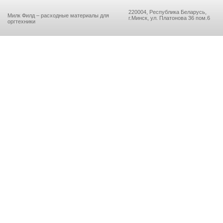
220004, Республика Беларусь,
Милк Филд – расходные материалы для
г.Минск, ул. Платонова 36 пом.6
оргтехники