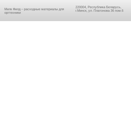
220004, Республика Беларусь,
Милк Филд – расходные материалы для
г.Минск, ул. Платонова 36 пом.6
оргтехники