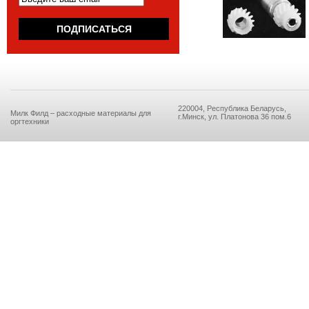
220004, Республика Беларусь,
Милк Филд – расходные материалы для
г.Минск, ул. Платонова 36 пом.6
оргтехники