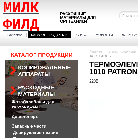
МИЛК
РАСХОДНЫЕ
МАТЕРИАЛЫ ДЛЯ
ФИЛД
ОРГТЕХНИКИ
ГЛАВНАЯ
КАТАЛОГ ПРОДУКЦИИ
О НАС
НОВОСТИ
ДИЛЕРАМ
Главная
Каталог продукции
КАТАЛОГ ПРОДУКЦИИ
1010 PATRON
ТЕРМОЭЛЕМЕН
КОПИРОВАЛЬНЫЕ
1010 PATRON
АППАРАТЫ
220B
РАСХОДНЫЕ
МАТЕРИАЛЫ
Фотобарабаны для
картриджей
Девелоперы
Запасные части
Дозирующие лезвия