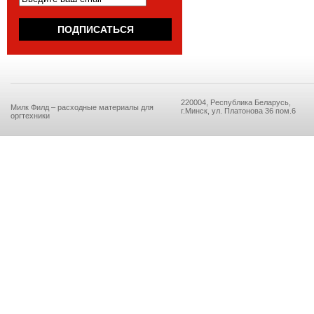
220004, Республика Беларусь,
Милк Филд – расходные материалы для
г.Минск, ул. Платонова 36 пом.6
оргтехники