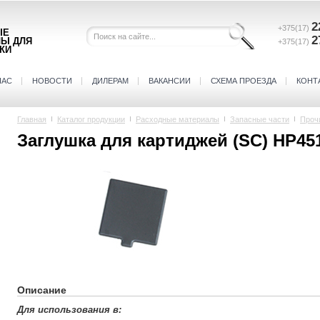
2
+375(17)
ЫЕ
2
ЛЫ ДЛЯ
+375(17)
КИ
НАС
НОВОСТИ
ДИЛЕРАМ
ВАКАНСИИ
СХЕМА ПРОЕЗДА
КОНТ
Главная
Каталог продукции
Расходные материалы
Запасные части
Проч
Заглушка для картиджей (SC) HP4
Описание
Для использования в: