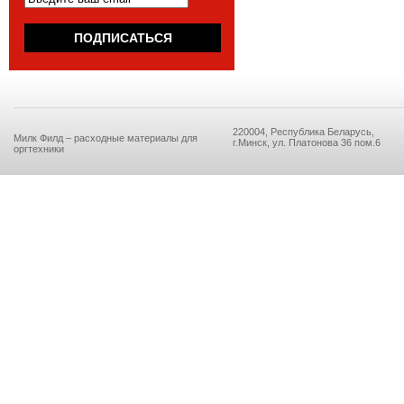
220004, Республика Беларусь,
Милк Филд – расходные материалы для
г.Минск, ул. Платонова 36 пом.6
оргтехники