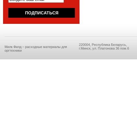
220004, Республика Беларусь,
Милк Филд – расходные материалы для
г.Минск, ул. Платонова 36 пом.6
оргтехники