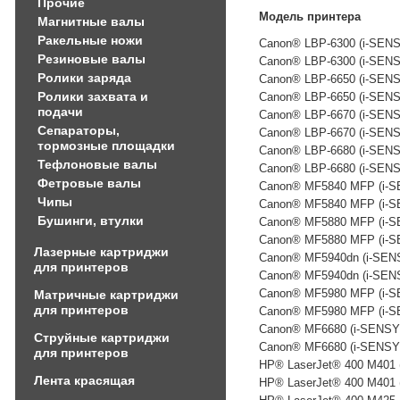
Прочие
Модель принтера
Магнитные валы
Ракельные ножи
Canon® LBP-6300 (i-SEN
Резиновые валы
Canon® LBP-6300 (i-SEN
Ролики заряда
Canon® LBP-6650 (i-SEN
Ролики захвата и
Canon® LBP-6650 (i-SEN
подачи
Canon® LBP-6670 (i-SEN
Сепараторы,
Canon® LBP-6670 (i-SEN
тормозные площадки
Canon® LBP-6680 (i-SEN
Тефлоновые валы
Canon® LBP-6680 (i-SEN
Фетровые валы
Canon® MF5840 MFP (i-
Чипы
Canon® MF5840 MFP (i-
Бушинги, втулки
Canon® MF5880 MFP (i-
Canon® MF5880 MFP (i-
Лазерные картриджи
Canon® MF5940dn (i-SE
для принтеров
Canon® MF5940dn (i-SE
Canon® MF5980 MFP (i-
Матричные картриджи
для принтеров
Canon® MF5980 MFP (i-
Canon® MF6680 (i-SENS
Струйные картриджи
Canon® MF6680 (i-SENS
для принтеров
HP® LaserJet® 400 M401 
Лента красящая
HP® LaserJet® 400 M401 