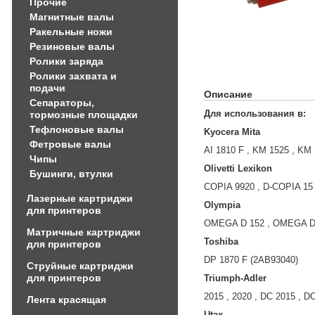
Прочие
Магнитные валы
Ракельные ножи
Резиновые валы
Ролики заряда
Ролики захвата и
подачи
Описание
Сепараторы,
Для использования в:
тормозные площадки
Тефлоновые валы
Kyocera Mita
Фетровые валы
AI 1810 F , KM 1525 , KM
Чипы
Olivetti Lexikon
Бушинги, втулки
COPIA 9920 , D-COPIA 15 
Лазерные картриджи
Olympia
для принтеров
OMEGA D 152 , OMEGA D 
Матричные картриджи
Toshiba
для принтеров
DP 1870 F (2AB93040)
Струйные картриджи
для принтеров
Triumph-Adler
2015 , 2020 , DC 2015 , D
Лента красящая
Utax