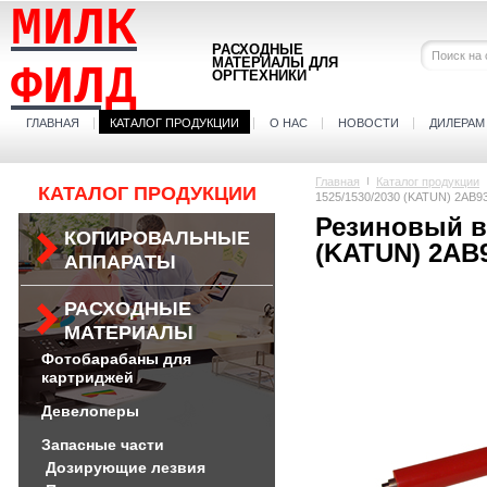
МИЛК
РАСХОДНЫЕ
МАТЕРИАЛЫ ДЛЯ
ФИЛД
ОРГТЕХНИКИ
ГЛАВНАЯ
КАТАЛОГ ПРОДУКЦИИ
О НАС
НОВОСТИ
ДИЛЕРАМ
Главная
Каталог продукции
КАТАЛОГ ПРОДУКЦИИ
1525/1530/2030 (KATUN) 2AB9
Резиновый ва
КОПИРОВАЛЬНЫЕ
(KATUN) 2AB9
АППАРАТЫ
РАСХОДНЫЕ
МАТЕРИАЛЫ
Фотобарабаны для
картриджей
Девелоперы
Запасные части
Дозирующие лезвия