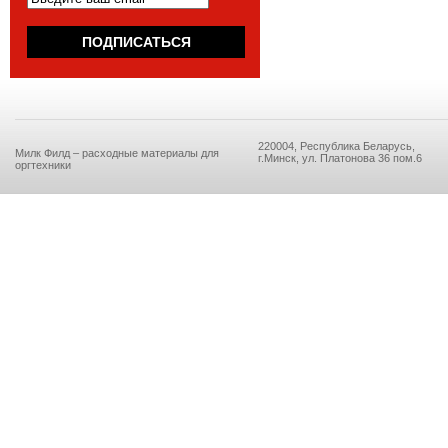
220004, Республика Беларусь,
Милк Филд – расходные материалы для
г.Минск, ул. Платонова 36 пом.6
оргтехники