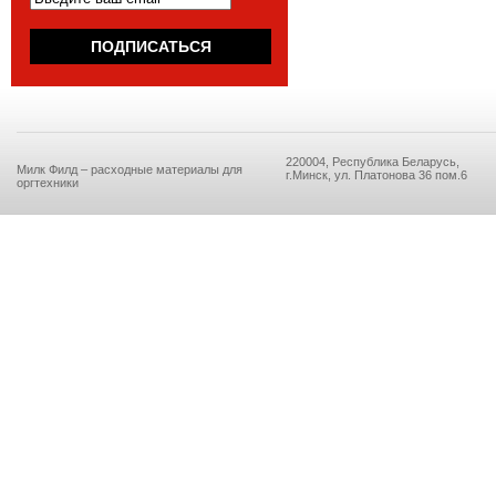
220004, Республика Беларусь,
Милк Филд – расходные материалы для
г.Минск, ул. Платонова 36 пом.6
оргтехники