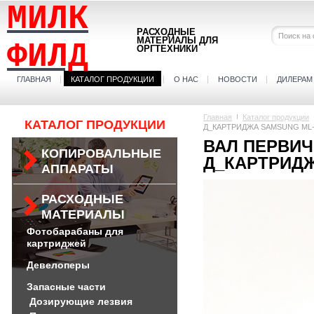
МИЛК
РАСХОДНЫЕ
МАТЕРИАЛЫ ДЛЯ
ФИЛД
ОРГТЕХНИКИ
ГЛАВНАЯ
КАТАЛОГ ПРОДУКЦИИ
О НАС
НОВОСТИ
ДИЛЕРАМ
Главная
Каталог продукции
КАТАЛОГ ПРОДУКЦИИ
Д_КАРТРИДЖА SAMSUNG ML-
ВАЛ ПЕРВИЧ
КОПИРОВАЛЬНЫЕ
Д_КАРТРИДЖ
АППАРАТЫ
РАСХОДНЫЕ
МАТЕРИАЛЫ
Фотобарабаны для
картриджей
Девелоперы
Запасные части
Дозирующие лезвия