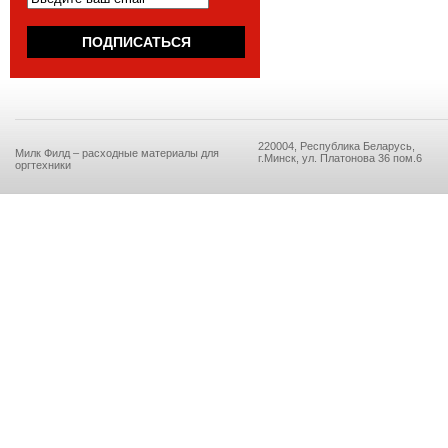
220004, Республика Беларусь,
Милк Филд – расходные материалы для
г.Минск, ул. Платонова 36 пом.6
оргтехники