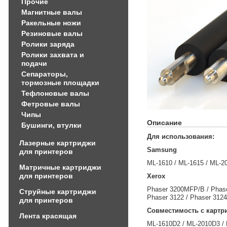
Прочие
Магнитные валы
Ракельные ножи
Резиновые валы
Ролики заряда
Ролики захвата и
подачи
Сепараторы,
тормозные площадки
Тефлоновые валы
Фетровые валы
Чипы
Описание
Бушинги, втулки
Для использования:
Лазерные картриджи
Samsung
для принтеров
ML-1610 / ML-1615 / ML-2
Матричные картриджи
для принтеров
Xerox
Phaser 3200MFP/B / Phase
Струйные картриджи
Phaser 3122 / Phaser 3124
для принтеров
Cовместимость с кар
Лента красящая
ML-1610D2 / ML-2010D3 / 