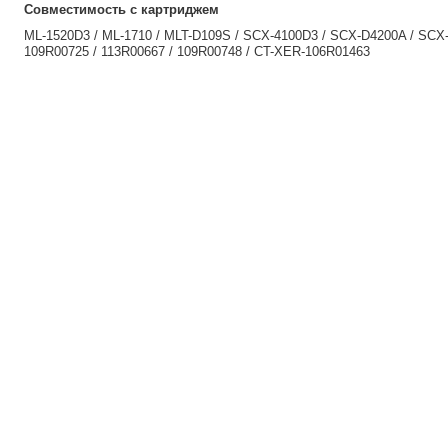
Cовместимость с картриджем
ML-1520D3 / ML-1710 / MLT-D109S / SCX-4100D3 / SCX-D4200A / SCX-
109R00725 / 113R00667 / 109R00748 / CT-XER-106R01463