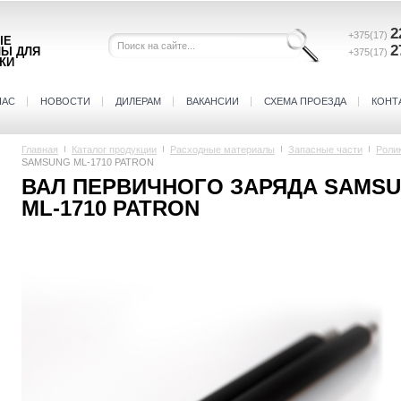
2
+375(17)
ЫЕ
2
ЛЫ ДЛЯ
+375(17)
КИ
НАС
НОВОСТИ
ДИЛЕРАМ
ВАКАНСИИ
СХЕМА ПРОЕЗДА
КОНТ
Главная
Каталог продукции
Расходные материалы
Запасные части
Роли
SAMSUNG ML-1710 PATRON
ВАЛ ПЕРВИЧНОГО ЗАРЯДА SAMS
ML-1710 PATRON