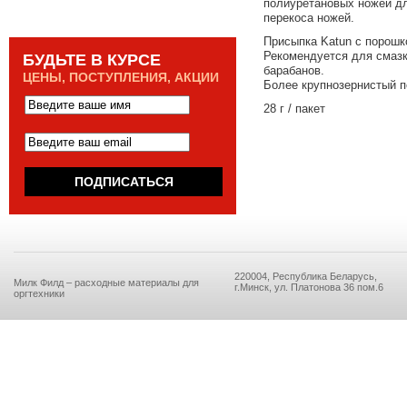
полиуретановых ножей дл
перекоса ножей.
Присыпка Katun с порошк
Рекомендуется для смазк
БУДЬТЕ В КУРСЕ
барабанов.
ЦЕНЫ, ПОСТУПЛЕНИЯ, АКЦИИ
Более крупнозернистый п
28 г / пакет
220004, Республика Беларусь,
Милк Филд – расходные материалы для
г.Минск, ул. Платонова 36 пом.6
оргтехники