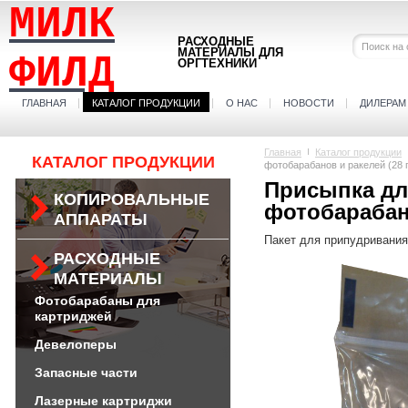
МИЛК
РАСХОДНЫЕ
МАТЕРИАЛЫ ДЛЯ
ФИЛД
ОРГТЕХНИКИ
ГЛАВНАЯ
КАТАЛОГ ПРОДУКЦИИ
О НАС
НОВОСТИ
ДИЛЕРАМ
Главная
Каталог продукции
КАТАЛОГ ПРОДУКЦИИ
фотобарабанов и ракелей (28 
Присыпка дл
КОПИРОВАЛЬНЫЕ
фотобарабано
АППАРАТЫ
Пакет для припудривания
РАСХОДНЫЕ
МАТЕРИАЛЫ
Фотобарабаны для
картриджей
Девелоперы
Запасные части
Лазерные картриджи