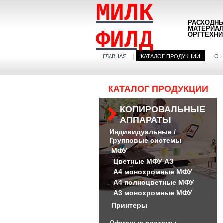
МИЛК
РАСХОДН
МАТЕРИА
ФИЛД
ОРГТЕХНИ
ГЛАВНАЯ
КАТАЛОГ ПРОДУКЦИИ
О 
КАТАЛОГ ПРОДУКЦИИ
КОПИРОВАЛЬНЫЕ
АППАРАТЫ
Индивидуальные /
Групповые системы
МФУ
Цветные МФУ АЗ
А4 монохромные МФУ
А4 полноцветные МФУ
А3 монохромные МФУ
Принтеры
Офисные системы