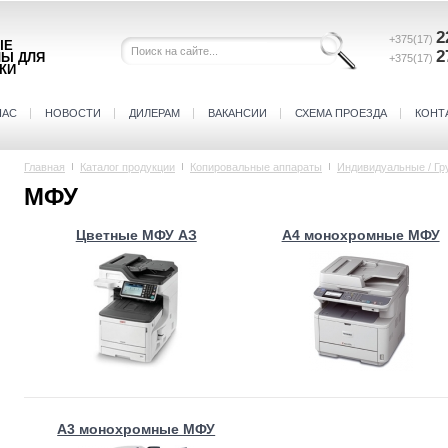
2
+375(17)
ЫЕ
2
ЛЫ ДЛЯ
+375(17)
КИ
НАС
НОВОСТИ
ДИЛЕРАМ
ВАКАНСИИ
СХЕМА ПРОЕЗДА
КОНТ
Главная
Каталог продукции
Копировальные аппараты
Индивидуальные / Г
МФУ
Цветные МФУ АЗ
А4 монохромные МФУ
А3 монохромные МФУ