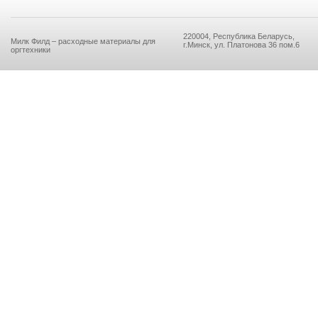
220004, Республика Беларусь,
Милк Филд – расходные материалы для
г.Минск, ул. Платонова 36 пом.6
оргтехники