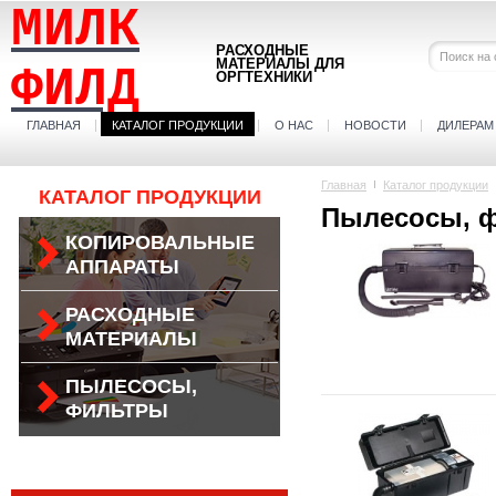
МИЛК
РАСХОДНЫЕ
МАТЕРИАЛЫ ДЛЯ
ФИЛД
ОРГТЕХНИКИ
ГЛАВНАЯ
КАТАЛОГ ПРОДУКЦИИ
О НАС
НОВОСТИ
ДИЛЕРАМ
Главная
Каталог продукции
КАТАЛОГ ПРОДУКЦИИ
Пылесосы, 
КОПИРОВАЛЬНЫЕ
АППАРАТЫ
РАСХОДНЫЕ
МАТЕРИАЛЫ
ПЫЛЕСОСЫ,
ФИЛЬТРЫ